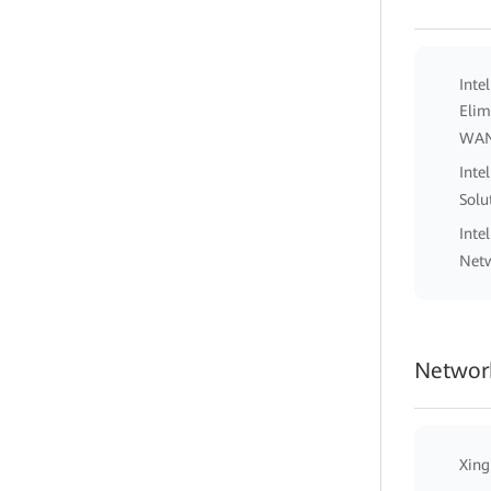
Inte
Elim
WA
Inte
Solu
Inte
Netw
Network
Xing