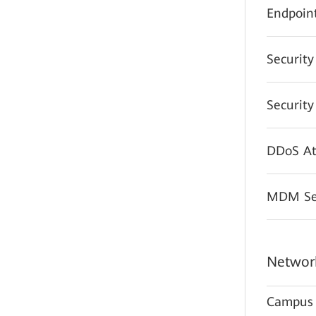
Endpoint
Securit
Securit
DDoS At
MDM Sec
Network
Campus 