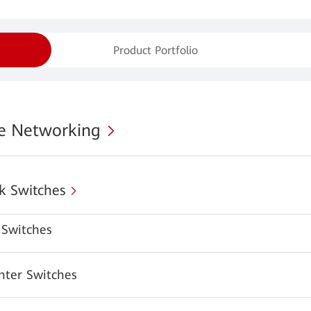
Product Portfolio
se Networking
k Switches
Switches
nter Switches