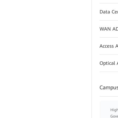
Data Ce
WAN AD
Access 
Optical
Campus
High
Gov