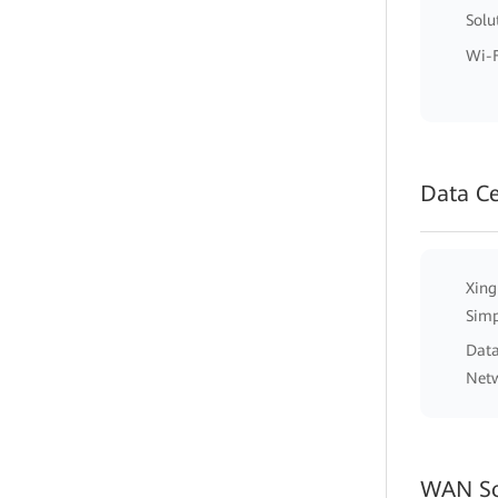
Solu
Wi-F
Data C
Xing
Simp
Data
Net
WAN So