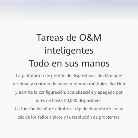
Una integración rápida y
Seguridad de nivel
Tareas de O&M
empresarial, confiabilidad
inteligentes
abierta
que satisface todas sus
Todo en sus manos
E2E
necesitades
Protección de enlace completo nube-canal-dispositivo-
La plataforma de gestión de dispositivos IdeaManager
gestiona y controla de manera remota múltiples IdeaHub
chip, que protege los activos de información de la
El códec de hardware abierto puede integrar las
y admite la configuración, actualización y apagado por
empresa
aplicaciones de conferencias en las nubes para ofrecer un
Certificación de seguridad de alto nivel CC EAL5+ para
lotes de hasta 50,000 dispositivos.
efecto de videoconferencias en 2080p.
La función IdeaCare admite el rápido diagnóstico en un
sistemas comerciales globales
SDK de pizarra, reunión y proyección abiertos que pueden
clic de los fallos típicos y la resolución de problemas.
integrar las aplicaciones de oficina empresariales para
mejorar la eficiencia en el trabajo.