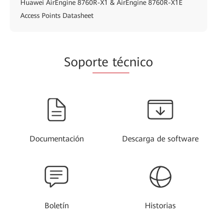
Huawei AirEngine 8760R-X1 & AirEngine 8760R-X1E
Access Points Datasheet
Sopo
rte téc
nico
Documentación
Descarga de software
Boletín
Historias