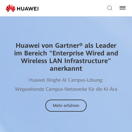
Huawei von Gartner® als Leader
Huawei von Gartner® als Leader
HUAWEI 4+2+N INDUSTRY –
HUAWEI 4+2+N INDUSTRY –
im Bereich "Enterprise Wired and
im Bereich "Enterprise Wired and
DIGITALISIERUNG IN DER PRAXIS
DIGITALISIERUNG IN DER PRAXIS
Wireless LAN Infrastructure"
Wireless LAN Infrastructure"
anerkannt
anerkannt
Download
Download
Huawei Xinghe AI Campus-Lösung:
Huawei Xinghe AI Campus-Lösung:
Wegweisende Campus-Netzwerke für die KI-Ära
Wegweisende Campus-Netzwerke für die KI-Ära
Mehr erfahren
Mehr erfahren