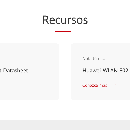
Re
cur
sos
Nota técnica
t Datasheet
Huawei WLAN 802.1
Conozca más