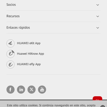
Socios
Recursos
Enlaces rápidos
HUAWEI eKit App
Huawei HiKnow App
HUAWEI eFly App
Este sitio utiliza cookies. Si continúa navegando en este sitio, acepta
Copyright © 2026 Huawei Technologies Co., Ltd. Todos los derechos reservados.