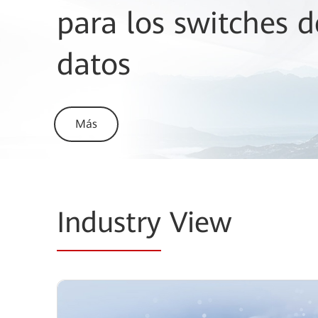
infraestructura LA
para los switches d
inalámbrica
datos
Reconocido como Líder por tercer año c
Más
Conozca más
Industry
View