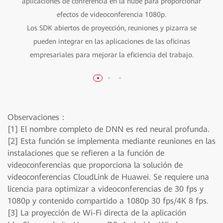
aplicaciones de conferencia en la nube para proporcionar
gestiona y controla de manera remota múltiples
Certificación de alto nivel CC EAL5+ para los sistemas
IdeaHubs y admite configuración, optimización y
efectos de videoconferencia 1080p.
comerciales globales.
Los SDK abiertos de proyección, reuniones y pizarra se
apagado en lotes de más de 50,000 dispositivos.
IdeaCare admite diagnósticos en un clic de los fallos
pueden integrar en las aplicaciones de las oficinas
empresariales para mejorar la eficiencia del trabajo.
típicos y la resolución de problemas.
Observaciones：
[1] El nombre completo de DNN es red neural profunda.
[2] Esta función se implementa mediante reuniones en las
instalaciones que se refieren a la función de
videoconferencias que proporciona la solución de
videoconferencias CloudLink de Huawei. Se requiere una
licencia para optimizar a videoconferencias de 30 fps y
1080p y contenido compartido a 1080p 30 fps/4K 8 fps.
[3] La proyección de Wi-Fi directa de la aplicación