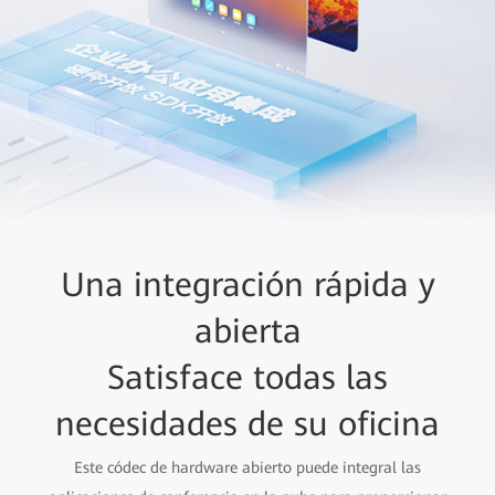
Seguridad de información
Una integración rápida y
Tareas de O&M
a nivel empresarial,
inteligentes
abierta
Todo al alcance de sus
Satisface todas las
confiabilidad E2E
necesidades de su oficina
manos
Protección de enlace completo nube-canal-dispostivo-
chip, protección de los recursos de información
La plataforma de gestión de dispositivos IdeaManager
Este códec de hardware abierto puede integral las
empresarial.