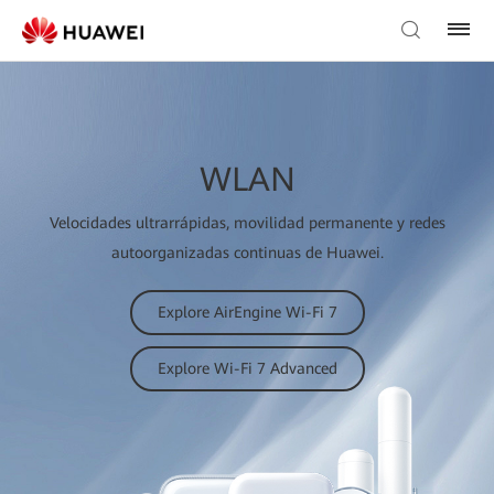
WLAN
Velocidades ultrarrápidas, movilidad permanente y redes
autoorganizadas continuas de Huawei.
Explore AirEngine Wi-Fi 7
Explore Wi-Fi 7 Advanced