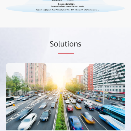
So
lutio
ns