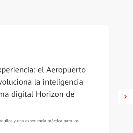
 Storm, Malaysia Airports
 Memorable Journeys
which KLIA, the largest international airport
ts Holdings Berhad (MAHB), is benefiting from