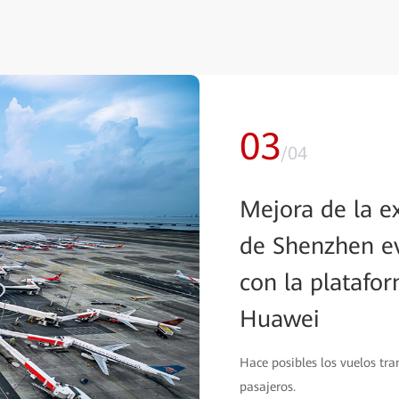
04
/
04
Riding out the
Delivers More
This is one of many ways in 
managed by Malaysia Airpor
its Airports 4.0 Initiative.
Conozca más