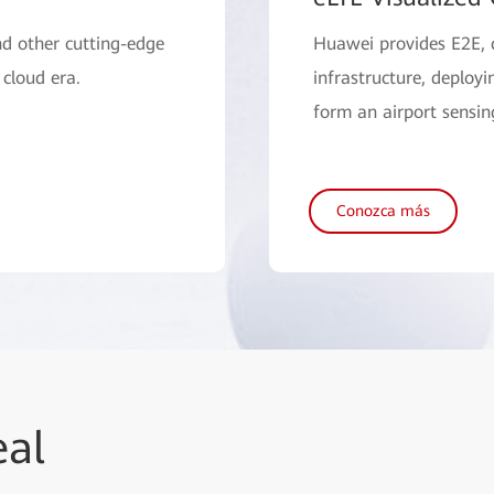
nd other cutting-edge
Huawei provides E2E, c
 cloud era.
infrastructure, deploy
form an airport sensing
Conozca más
eal