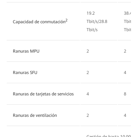
19.2
38.4
2
Tbit/s/28.8
Tbit/s
Capacidad de conmutación
Tbit/s
Tbit/s
Ranuras MPU
2
2
Ranuras SFU
2
4
Ranuras de tarjetas de servicios
4
8
Ranuras de ventilación
2
4
Gestión de hasta 10,000 