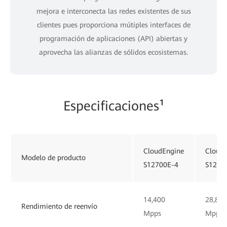
mejora e interconecta las redes existentes de sus
clientes pues proporciona mútiples interfaces de
programación de aplicaciones (API) abiertas y
aprovecha las alianzas de sólidos ecosistemas.
Especificaciones¹
CloudEngine
Cloud
Modelo de producto
S12700E-4
S1270
14,400
28,800
Rendimiento de reenvío
Mpps
Mpps