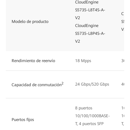
CloudEngine
S5735-L8T4S-A-
Clou
V2
Modelo de producto
S573
CloudEngine
V2
S5735-L8P4S-A-
V2
Rendimiento de reenvío
18 Mpps
30 
2
24 Gbps/520 Gbps
40 G
Capacidad de conmutación
8 puertos
16 p
10/100/1000BASE-
10/1
Puertos fijos
T, 4 puertos SFP
T, 4