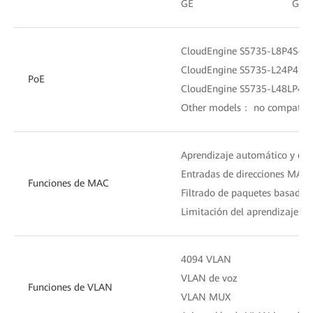
GE
GE
CloudEngine S5735-L8P4S-A
CloudEngine S5735-L24P4S-
PoE
CloudEngine S5735-L48LP4S
Other models： no compatibl
Aprendizaje automático y env
Entradas de direcciones MAC e
Funciones de MAC
Filtrado de paquetes basado 
Limitación del aprendizaje de
4094 VLAN
VLAN de voz
Funciones de VLAN
VLAN MUX