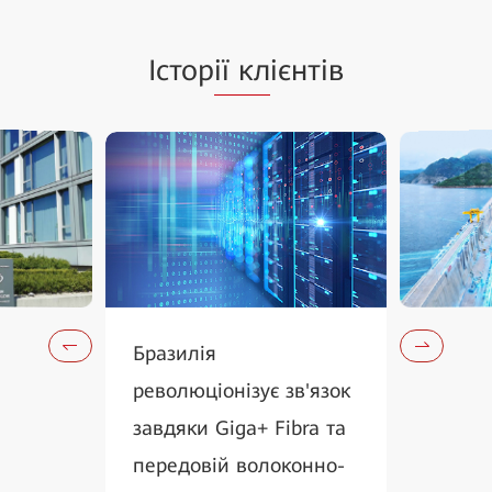
Істор
ії кл
ієнтів
Бразилія
революціонізує зв'язок
завдяки Giga+ Fibra та
передовій волоконно-