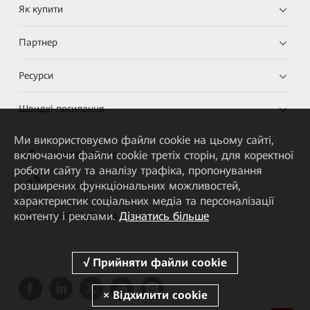
Як купити
Партнер
Ресурси
Швидкі посилання
Ми використовуємо файли cookie на цьому сайті,
включаючи файли cookie третіх сторін, для коректної
HUAWEI eKit App
роботи сайту та аналізу трафіка, пропонування
розширених функціональних можливостей,
Huawei HiKnow App
характеристик соціальних медіа та персоналізації
контенту і реклами.
Дізнатись більше
HUAWEI eFly App