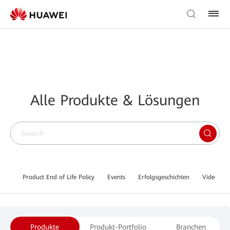
Alle Produkte & Lösungen
Product End of Life Policy
Events
Erfolgsgeschichten
Video Lib
Produkte
Produkt-Portfolio
Branchen