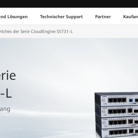
und Lösungen
Technischer Support
Partner
Kaufan
tches der Serie CloudEngine S5731-L
rie
-L
gang