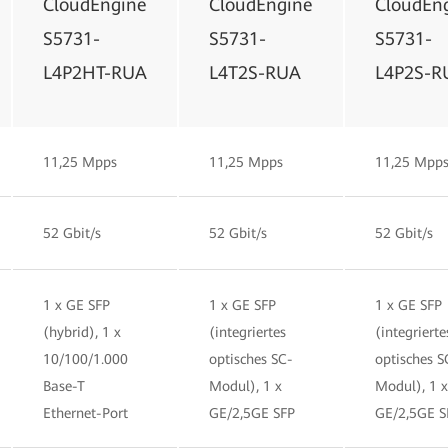
CloudEngine
CloudEngine
CloudEn
S5731-
S5731-
S5731-
L4P2HT-RUA
L4T2S-RUA
L4P2S-R
11,25 Mpps
11,25 Mpps
11,25 Mpp
52 Gbit/s
52 Gbit/s
52 Gbit/s
1 x GE SFP
1 x GE SFP
1 x GE SFP
(hybrid), 1 x
(integriertes
(integrierte
10/100/1.000
optisches SC-
optisches S
Base-T
Modul), 1 x
Modul), 1 x
Ethernet-Port
GE/2,5GE SFP
GE/2,5GE S