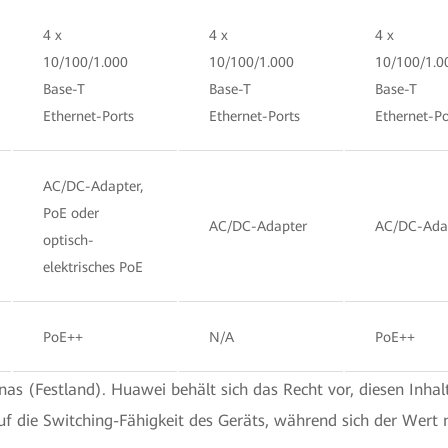
4 x
4 x
4 x
10/100/1.000
10/100/1.000
10/100/1.0
Base-T
Base-T
Base-T
Ethernet-Ports
Ethernet-Ports
Ethernet-Po
AC/DC-Adapter,
PoE oder
AC/DC-Adapter
AC/DC-Ada
optisch-
elektrisches PoE
PoE++
N/A
PoE++
nas (Festland). Huawei behält sich das Recht vor, diesen Inhalt
uf die Switching-Fähigkeit des Geräts, während sich der Wert 