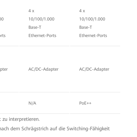
4 x
4 x
00
10/100/1.000
10/100/1.000
Base-T
Base-T
rts
Ethernet-Ports
Ethernet-Ports
pter
AC/DC-Adapter
AC/DC-Adapter
N/A
PoE++
 zu interpretieren.
nach dem Schrägstrich auf die Switching-Fähigkeit