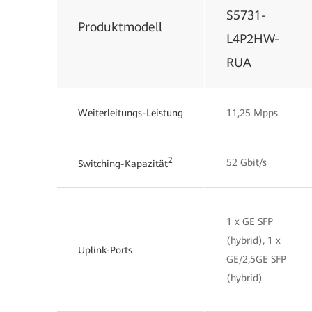
S5731-
Produktmodell
L4P2HW-
RUA
Weiterleitungs-Leistung
11,25 Mpps
2
52 Gbit/s
Switching-Kapazität
1 x GE SFP
(hybrid), 1 x
Uplink-Ports
GE/2,5GE SFP
(hybrid)