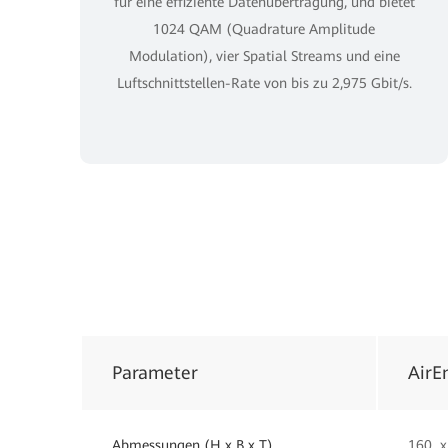
für eine effiziente Datenübertragung, und bietet
1024 QAM (Quadrature Amplitude
Modulation), vier Spatial Streams und eine
Luftschnittstellen-Rate von bis zu 2,975 Gbit/s.
Parameter
AirE
Abmessungen (H x B x T)
160 x