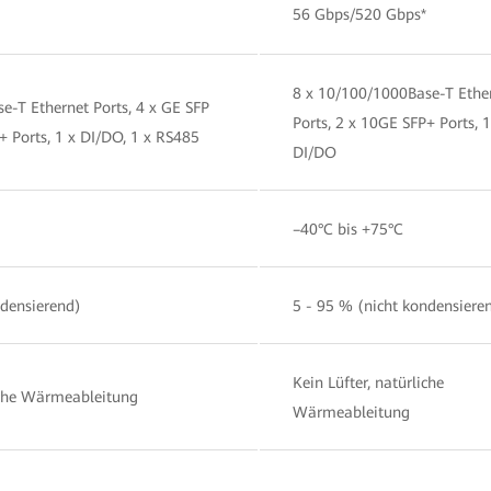
56 Gbps/520 Gbps*
8 x 10/100/1000Base-T Ethe
e-T Ethernet Ports, 4 x GE SFP
Ports, 2 x 10GE SFP+ Ports, 1
+ Ports, 1 x DI/DO, 1 x RS485
DI/DO
–40°C bis +75°C
ndensierend)
5 - 95 % (nicht kondensiere
Kein Lüfter, natürliche
liche Wärmeableitung
Wärmeableitung