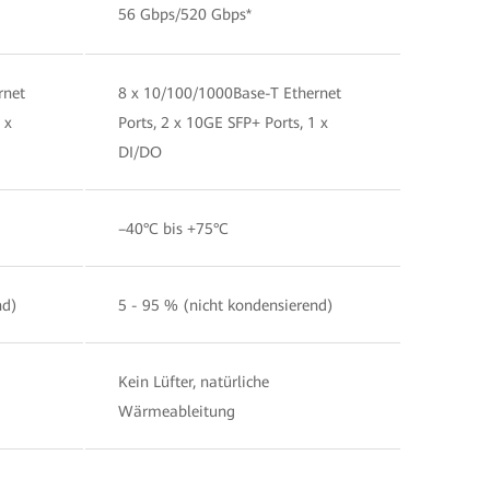
56 Gbps/520 Gbps*
rnet
8 x 10/100/1000Base-T Ethernet
 x
Ports, 2 x 10GE SFP+ Ports, 1 x
DI/DO
–40°C bis +75°C
nd)
5 - 95 % (nicht kondensierend)
Kein Lüfter, natürliche
Wärmeableitung