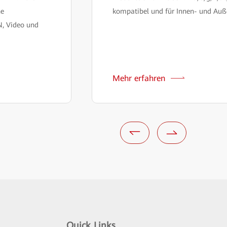
he
kompatibel und für Innen- und Auß
N, Video und
Mehr erfahren
Quick Links