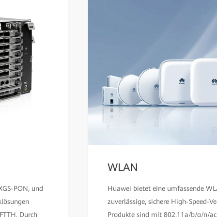
WLAN
, XGS-PON, und
Huawei bietet eine umfassende WL
klösungen
zuverlässige, sichere High-Speed-V
d FTTH. Durch
Produkte sind mit 802.11a/b/g/n/a