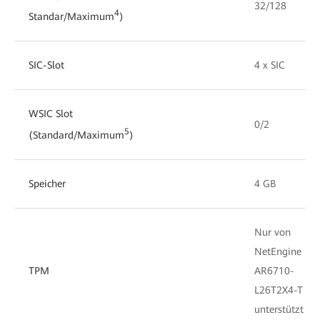
32/128
4
Standar/Maximum
)
SIC-Slot
4 x SIC
WSIC Slot
0/2
5
(Standard/Maximum
)
Speicher
4 GB
Nur von
NetEngine
TPM
AR6710-
L26T2X4-T
unterstützt