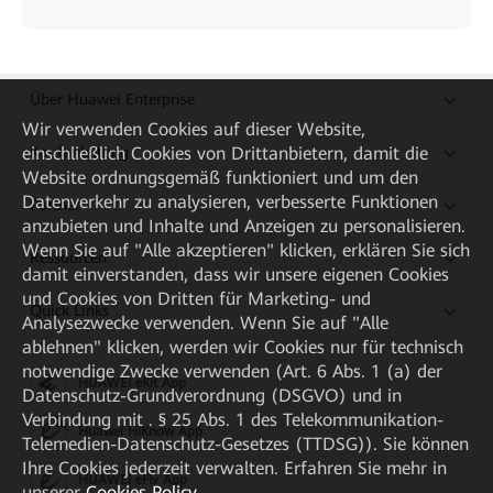
Über Huawei Enterprise
Wir verwenden Cookies auf dieser Website,
Kaufanleitung
einschließlich Cookies von Drittanbietern, damit die
Website ordnungsgemäß funktioniert und um den
Datenverkehr zu analysieren, verbesserte Funktionen
Partner
anzubieten und Inhalte und Anzeigen zu personalisieren.
Wenn Sie auf "Alle akzeptieren" klicken, erklären Sie sich
Ressourcen
damit einverstanden, dass wir unsere eigenen Cookies
und Cookies von Dritten für Marketing- und
Quick Links
Analysezwecke verwenden. Wenn Sie auf "Alle
ablehnen" klicken, werden wir Cookies nur für technisch
notwendige Zwecke verwenden (Art. 6 Abs. 1 (a) der
HUAWEI eKit App
Datenschutz-Grundverordnung (DSGVO) und in
Verbindung mit . § 25 Abs. 1 des Telekommunikation-
Huawei HiKnow App
Telemedien-Datenschutz-Gesetzes (TTDSG)). Sie können
Ihre Cookies jederzeit verwalten. Erfahren Sie mehr in
HUAWEI eFly App
unserer
Cookies Policy
.