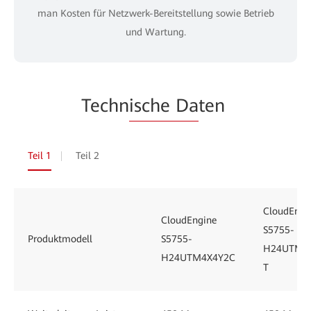
man Kosten für Netzwerk-Bereitstellung sowie Betrieb
und Wartung.
Techn
ische Da
ten
Teil 1
Teil 2
CloudEngi
CloudEngine
S5755-
Produktmodell
S5755-
H24UTM4
H24UTM4X4Y2C
T