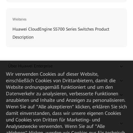
Weiteres
Huawei CloudEngine S5700 Series Switches Product
Description
Über Huawei Enterprise
Wir verwenden Cookies auf dieser Website,
Kaufanleitung
einschließlich Cookies von Drittanbietern, damit die
Website ordnungsgemäß funktioniert und um den
Datenverkehr zu analysieren, verbesserte Funktionen
Partner
anzubieten und Inhalte und Anzeigen zu personalisieren.
Wenn Sie auf "Alle akzeptieren" klicken, erklären Sie sich
Ressourcen
damit einverstanden, dass wir unsere eigenen Cookies
und Cookies von Dritten für Marketing- und
Quick Links
Analysezwecke verwenden. Wenn Sie auf "Alle
ablehnen" klicken, werden wir Cookies nur für technisch