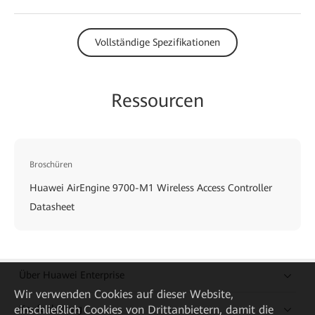
Vollständige Spezifikationen
Ressourcen
Broschüren
Huawei AirEngine 9700-M1 Wireless Access Controller
Datasheet
Über Huawei Enterprise
Wir verwenden Cookies auf dieser Website,
Kaufanleitung
einschließlich Cookies von Drittanbietern, damit die