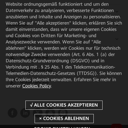
Website ordnungsgemäß funktioniert und um den
Datenverkehr zu analysieren, verbesserte Funktionen
Partner
anzubieten und Inhalte und Anzeigen zu personalisieren.
Wenn Sie auf "Alle akzeptieren" klicken, erklären Sie sich
Ressourcen
damit einverstanden, dass wir unsere eigenen Cookies
und Cookies von Dritten für Marketing- und
Quick Links
Analysezwecke verwenden. Wenn Sie auf "Alle
ablehnen" klicken, werden wir Cookies nur für technisch
notwendige Zwecke verwenden (Art. 6 Abs. 1 (a) der
HUAWEI eKit App
Datenschutz-Grundverordnung (DSGVO) und in
Verbindung mit . § 25 Abs. 1 des Telekommunikation-
Huawei HiKnow App
Telemedien-Datenschutz-Gesetzes (TTDSG)). Sie können
Ihre Cookies jederzeit verwalten. Erfahren Sie mehr in
HUAWEI eFly App
unserer
Cookies Policy
.