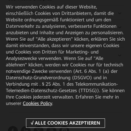
Wir verwenden Cookies auf dieser Website,
Kaufanleitung
einschließlich Cookies von Drittanbietern, damit die
Website ordnungsgemäß funktioniert und um den
Datenverkehr zu analysieren, verbesserte Funktionen
Partner
anzubieten und Inhalte und Anzeigen zu personalisieren.
Wenn Sie auf "Alle akzeptieren" klicken, erklären Sie sich
Ressourcen
damit einverstanden, dass wir unsere eigenen Cookies
und Cookies von Dritten für Marketing- und
Quick Links
Analysezwecke verwenden. Wenn Sie auf "Alle
ablehnen" klicken, werden wir Cookies nur für technisch
notwendige Zwecke verwenden (Art. 6 Abs. 1 (a) der
HUAWEI eKit App
Datenschutz-Grundverordnung (DSGVO) und in
Verbindung mit . § 25 Abs. 1 des Telekommunikation-
Huawei HiKnow App
Telemedien-Datenschutz-Gesetzes (TTDSG)). Sie können
Ihre Cookies jederzeit verwalten. Erfahren Sie mehr in
HUAWEI eFly App
unserer
Cookies Policy
.