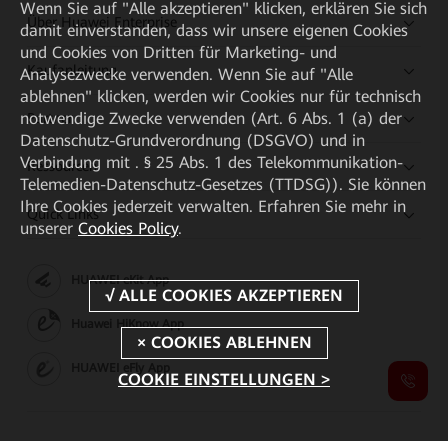
Wenn Sie auf "Alle akzeptieren" klicken, erklären Sie sich
Über Huawei Enterprise
damit einverstanden, dass wir unsere eigenen Cookies
und Cookies von Dritten für Marketing- und
Kaufanleitung
Analysezwecke verwenden. Wenn Sie auf "Alle
ablehnen" klicken, werden wir Cookies nur für technisch
notwendige Zwecke verwenden (Art. 6 Abs. 1 (a) der
Partner
Datenschutz-Grundverordnung (DSGVO) und in
Verbindung mit . § 25 Abs. 1 des Telekommunikation-
Ressourcen
Telemedien-Datenschutz-Gesetzes (TTDSG)). Sie können
Ihre Cookies jederzeit verwalten. Erfahren Sie mehr in
Quick Links
unserer
Cookies Policy
.
HUAWEI eKit App
Huawei HiKnow App
HUAWEI eFly App
COOKIE EINSTELLUNGEN >