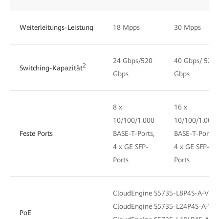
Weiterleitungs-Leistung
18 Mpps
30 Mpps
24 Gbps/520
40 Gbps/ 520
2
Switching-Kapazität
Gbps
Gbps
8 x
16 x
10/100/1.000
10/100/1.000
Feste Ports
BASE-T-Ports,
BASE-T-Ports,
4 x GE SFP-
4 x GE SFP-
Ports
Ports
CloudEngine S5735-L8P4S-A-V2 un
CloudEngine S5735-L24P4S-A-V2 u
PoE