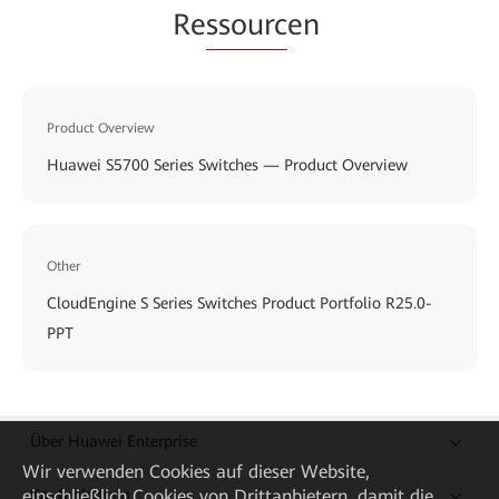
Re
ssourc
en
Product Overview
Huawei S5700 Series Switches — Product Overview
Other
CloudEngine S Series Switches Product Portfolio R25.0-
PPT
Über Huawei Enterprise
Wir verwenden Cookies auf dieser Website,
Kaufanleitung
einschließlich Cookies von Drittanbietern, damit die