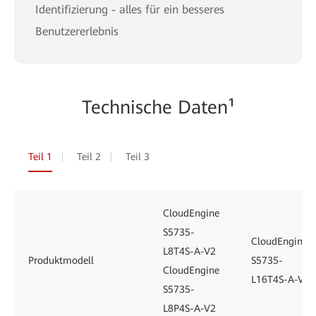
Identifizierung - alles für ein besseres
Benutzererlebnis
Technische Daten¹
Teil 1
Teil 2
Teil 3
CloudEngine
S5735-
CloudEngine
L8T4S-A-V2
Produktmodell
S5735-
CloudEngine
L16T4S-A-V2
S5735-
L8P4S-A-V2