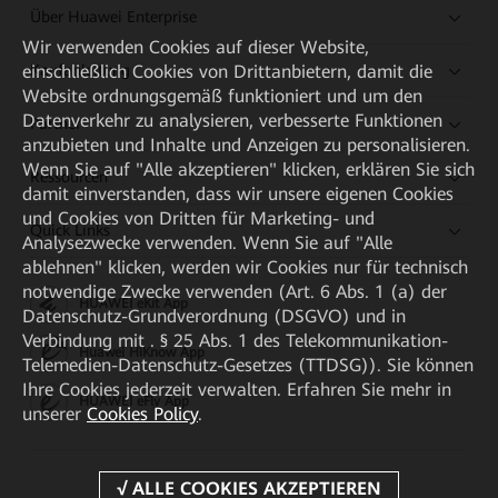
Über Huawei Enterprise
Wir verwenden Cookies auf dieser Website,
Kaufanleitung
einschließlich Cookies von Drittanbietern, damit die
Website ordnungsgemäß funktioniert und um den
Datenverkehr zu analysieren, verbesserte Funktionen
Partner
anzubieten und Inhalte und Anzeigen zu personalisieren.
Wenn Sie auf "Alle akzeptieren" klicken, erklären Sie sich
Ressourcen
damit einverstanden, dass wir unsere eigenen Cookies
und Cookies von Dritten für Marketing- und
Quick Links
Analysezwecke verwenden. Wenn Sie auf "Alle
ablehnen" klicken, werden wir Cookies nur für technisch
notwendige Zwecke verwenden (Art. 6 Abs. 1 (a) der
HUAWEI eKit App
Datenschutz-Grundverordnung (DSGVO) und in
Verbindung mit . § 25 Abs. 1 des Telekommunikation-
Huawei HiKnow App
Telemedien-Datenschutz-Gesetzes (TTDSG)). Sie können
Ihre Cookies jederzeit verwalten. Erfahren Sie mehr in
HUAWEI eFly App
unserer
Cookies Policy
.