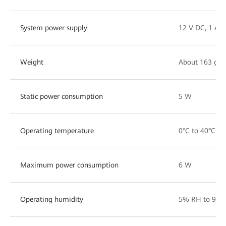
System power supply
12 V DC, 1 A
Weight
About 163 g
Static power consumption
5 W
Operating temperature
0°C to 40°C
Maximum power consumption
6 W
Operating humidity
5% RH to 95%