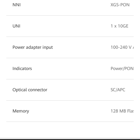
NNI
XGS-PON
UNI
1 x 10GE
Power adapter input
100-240 V AC,
Indicators
Power/PON/L
Optical connector
SC/APC
Memory
128 MB Flash