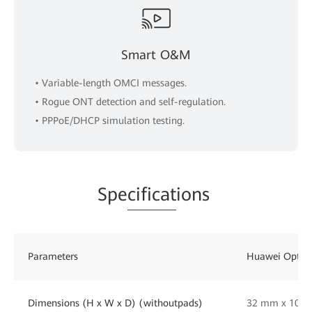
Smart O&M
• Variable-length OMCI messages.
• Rogue ONT detection and self-regulation.
• PPPoE/DHCP simulation testing.
Spe
cificat
ions
Parameters
Huawei OptiX
Dimensions (H x W x D) (withoutpads)
32 mm x 105