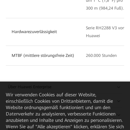
um 1° C (1,8° F) pro
300 m (984,24 Fuß).
Serie RH2288 V3 von
Hardwarezuverlässigkeit
Huawei
MTBF (mittlere störungsfreie Zeit)
260.000 Stunden
Über Huawei Enterprise
Wir verwenden Cookies auf dieser Website,
Kaufanleitung
einschließlich Cookies von Drittanbietern, damit die
Website ordnungsgemäß funktioniert und um den
Datenverkehr zu analysieren, verbesserte Funktionen
Partner
anzubieten und Inhalte und Anzeigen zu personalisieren.
Wenn Sie auf "Alle akzeptieren" klicken, erklären Sie sich
Ressourcen