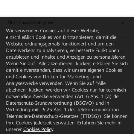
Über Huawei Enterprise
Wir verwenden Cookies auf dieser Website,
Kaufanleitung
einschließlich Cookies von Drittanbietern, damit die
Website ordnungsgemäß funktioniert und um den
Datenverkehr zu analysieren, verbesserte Funktionen
Partner
anzubieten und Inhalte und Anzeigen zu personalisieren.
Wenn Sie auf "Alle akzeptieren" klicken, erklären Sie sich
Ressourcen
damit einverstanden, dass wir unsere eigenen Cookies
und Cookies von Dritten für Marketing- und
Quick Links
Analysezwecke verwenden. Wenn Sie auf "Alle
ablehnen" klicken, werden wir Cookies nur für technisch
notwendige Zwecke verwenden (Art. 6 Abs. 1 (a) der
HUAWEI eKit App
Datenschutz-Grundverordnung (DSGVO) und in
Verbindung mit . § 25 Abs. 1 des Telekommunikation-
Huawei HiKnow App
Telemedien-Datenschutz-Gesetzes (TTDSG)). Sie können
Ihre Cookies jederzeit verwalten. Erfahren Sie mehr in
HUAWEI eFly App
unserer
Cookies Policy
.