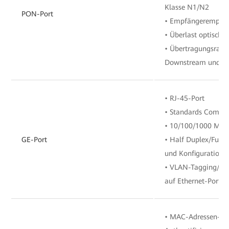
Klasse N1/N2
PON-Port
• Empfängerempfind
• Überlast optische 
• Übertragungsrate:
Downstream und 9,
• RJ-45-Port
• Standards Compli
• 10/100/1000 Mbit
GE-Port
• Half Duplex/Full 
und Konfiguration
• VLAN-Tagging/Tag
auf Ethernet-Port
• MAC-Adressen-Aut