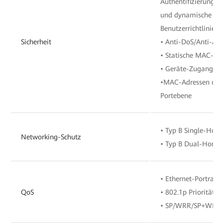
Authentifizierung, 
und dynamische Üb
Benutzerrichtlinie
Sicherheit
• Anti-DoS/Anti-AR
• Statische MAC-Ad
• Geräte-Zugangsst
•MAC-Adressen und
Portebene
• Typ B Single-Hom
Networking-Schutz
• Typ B Dual-Homi
• Ethernet-Portrat
QoS
• 802.1p Priorität
• SP/WRR/SP+WRR