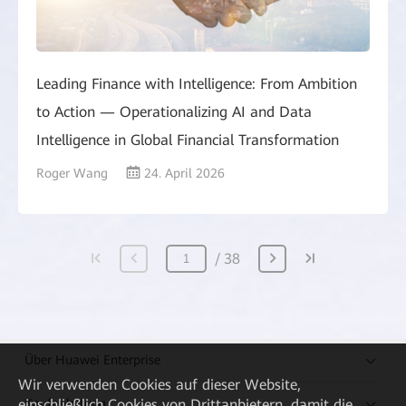
Leading Finance with Intelligence: From Ambition
to Action — Operationalizing AI and Data
Intelligence in Global Financial Transformation
Roger Wang
24. April 2026
38
Über Huawei Enterprise
Wir verwenden Cookies auf dieser Website,
einschließlich Cookies von Drittanbietern, damit die
Kaufanleitung