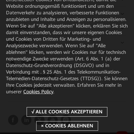
Website ordnungsgemäß funktioniert und um den
Datenverkehr zu analysieren, verbesserte Funktionen
Partner
anzubieten und Inhalte und Anzeigen zu personalisieren.
Wenn Sie auf "Alle akzeptieren" klicken, erklären Sie sich
Ressourcen
damit einverstanden, dass wir unsere eigenen Cookies
und Cookies von Dritten für Marketing- und
Quick Links
Analysezwecke verwenden. Wenn Sie auf "Alle
ablehnen" klicken, werden wir Cookies nur für technisch
notwendige Zwecke verwenden (Art. 6 Abs. 1 (a) der
HUAWEI eKit App
Datenschutz-Grundverordnung (DSGVO) und in
Verbindung mit . § 25 Abs. 1 des Telekommunikation-
Huawei HiKnow App
Telemedien-Datenschutz-Gesetzes (TTDSG)). Sie können
Ihre Cookies jederzeit verwalten. Erfahren Sie mehr in
HUAWEI eFly App
unserer
Cookies Policy
.