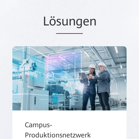
Lö
sung
en
Campus-
Produktionsnetzwerk