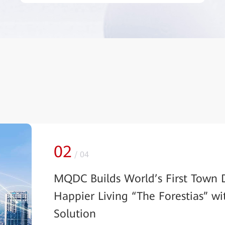
02
/
04
MQDC Builds World’s First Town 
Happier Living “The Forestias” w
Solution