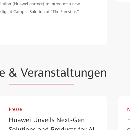
lution (Huawei partner) to introduce a new
lligent Campus Solution at “The Forestias.”
se
& Veranstalt
ungen
Presse
N
Huawei Unveils Next-Gen
Solutions and Products for AI