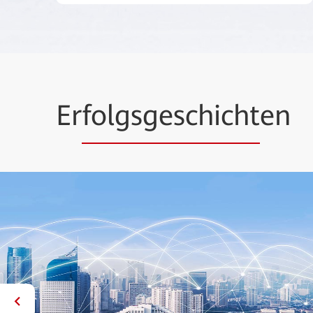
Er
folgsgeschicht
en