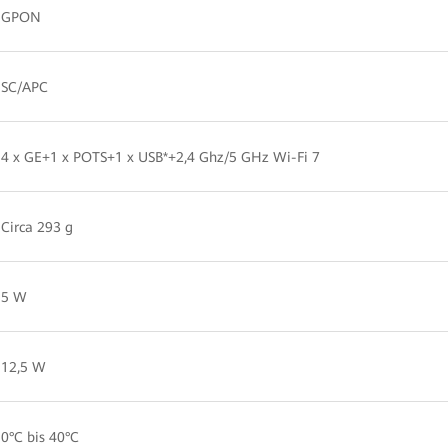
GPON
SC/APC
4 x GE+1 x POTS+1 x USB*+2,4 Ghz/5 GHz Wi-Fi 7
Circa 293 g
5 W
12,5 W
0°C bis 40°C