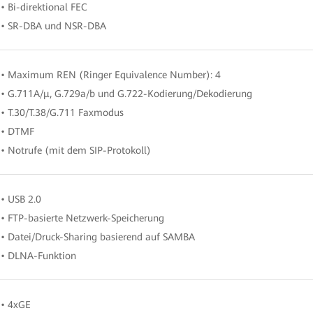
• Bi-direktional FEC
• SR-DBA und NSR-DBA
• Maximum REN (Ringer Equivalence Number): 4
• G.711A/μ, G.729a/b und G.722-Kodierung/Dekodierung
• T.30/T.38/G.711 Faxmodus
• DTMF
• Notrufe (mit dem SIP-Protokoll)
• USB 2.0
• FTP-basierte Netzwerk-Speicherung
• Datei/Druck-Sharing basierend auf SAMBA
• DLNA-Funktion
• 4xGE