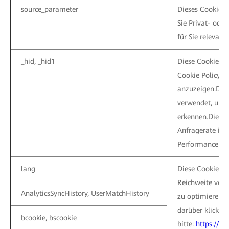
source_parameter
Dieses Cookie hi
Sie Privat- ode
für Sie relevan
_hid, _hid1
Diese Cookies 
Cookie Policy g
anzuzeigen.Die
verwendet, um 
erkennen.Dieser
Anfragerate ihr
Performance zu 
lang
Diese Cookies 
Reichweite von
AnalyticsSyncHistory, UserMatchHistory
zu optimieren. 
darüber klicken 
bcookie, bscookie
bitte:
https://ww