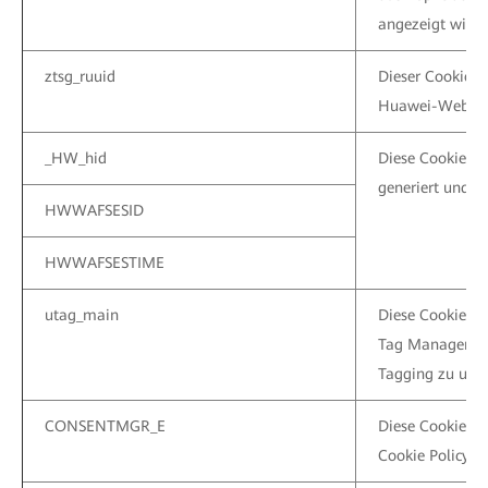
angezeigt wird o
ztsg_ruuid
Dieser Cookie hi
Huawei-Website
_HW_hid
Diese Cookie w
generiert und sc
HWWAFSESID
HWWAFSESTIME
utag_main
Diese Cookies w
Tag Management
Tagging zu unte
CONSENTMGR_E
Diese Cookie w
Cookie Policy g