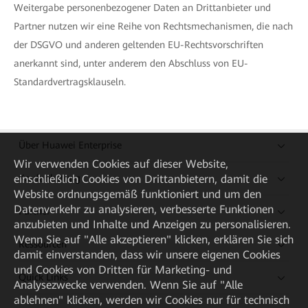
Weitergabe personenbezogener Daten an Drittanbieter und
Partner nutzen wir eine Reihe von Rechtsmechanismen, die nach
der DSGVO und anderen geltenden EU-Rechtsvorschriften
anerkannt sind, unter anderem den Abschluss von EU-
Standardvertragsklauseln.
Über Huawei Enterprise
Wir verwenden Cookies auf dieser Website,
einschließlich Cookies von Drittanbietern, damit die
Kaufanleitung
Website ordnungsgemäß funktioniert und um den
Datenverkehr zu analysieren, verbesserte Funktionen
Partner
anzubieten und Inhalte und Anzeigen zu personalisieren.
Wenn Sie auf "Alle akzeptieren" klicken, erklären Sie sich
Ressourcen
damit einverstanden, dass wir unsere eigenen Cookies
und Cookies von Dritten für Marketing- und
Quick Links
Analysezwecke verwenden. Wenn Sie auf "Alle
ablehnen" klicken, werden wir Cookies nur für technisch