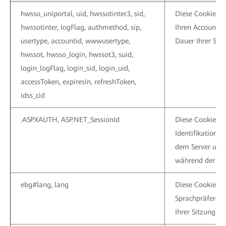
hwsso_uniportal, uid, hwssotinter3, sid,
Diese Cookies w
hwssotinter, logFlag, authmethod, sip,
Ihren Account v
usertype, accountid, wwwusertype,
Dauer Ihrer Sitz
hwssot, hwsso_login, hwssot3, suid,
login_logFlag, login_sid, login_uid,
accessToken, expiresIn, refreshToken,
idss_cid
.ASPXAUTH, ASP.NET_SessionId
Diese Cookies v
Identifikations
dem Server um s
während der Sitz
ebg#lang, lang
Diese Cookies l
Sprachpräferenz 
Ihrer Sitzung akt