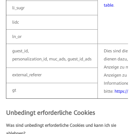
table
.
li_sugr
lidc
ln_or
guest_id,
Dies sind die We
personalization_id, muc_ads, guest_id_ads
dienen dazu, W
Anzeige zu mes
external_referer
Anzeigen zu ver
Informationen k
gt
bitte:
https://tw
Unbedingt erforderliche Cookies
Was sind unbedingt erforderliche Cookies und kann ich sie
ablehnen?