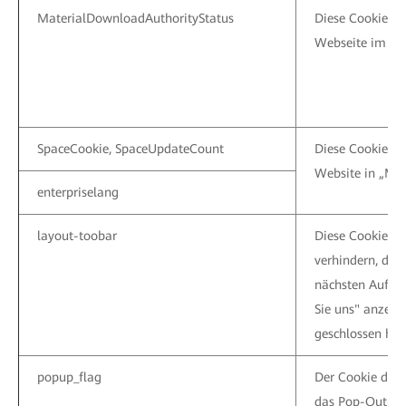
MaterialDownloadAuthorityStatus
Diese Cookie we
Webseite im Mat
SpaceCookie, SpaceUpdateCount
Diese Cookies w
Website in „My
enterpriselang
layout-toobar
Diese Cookie wi
verhindern, das
nächsten Aufruf
Sie uns" anzeigt
geschlossen hab
popup_flag
Der Cookie die
das Pop-Out-Fe