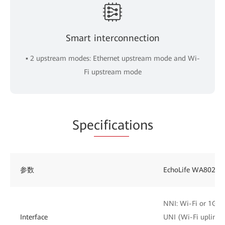
Smart interconnection
▪ 2 upstream modes: Ethernet upstream mode and Wi-
Fi upstream mode
Spe
cificat
ions
参数
EchoLife WA8021
NNI: Wi-Fi or 1GE
Interface
UNI (Wi-Fi uplink