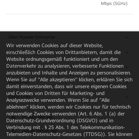
Mbps (5GHz)
Über Huawei Enterprise
Wir verwenden Cookies auf dieser Website,
Kaufanleitung
einschließlich Cookies von Drittanbietern, damit die
Website ordnungsgemäß funktioniert und um den
Datenverkehr zu analysieren, verbesserte Funktionen
Partner
anzubieten und Inhalte und Anzeigen zu personalisieren.
Wenn Sie auf "Alle akzeptieren" klicken, erklären Sie sich
Ressourcen
damit einverstanden, dass wir unsere eigenen Cookies
und Cookies von Dritten für Marketing- und
Quick Links
Analysezwecke verwenden. Wenn Sie auf "Alle
ablehnen" klicken, werden wir Cookies nur für technisch
notwendige Zwecke verwenden (Art. 6 Abs. 1 (a) der
HUAWEI eKit App
Datenschutz-Grundverordnung (DSGVO) und in
Verbindung mit . § 25 Abs. 1 des Telekommunikation-
Huawei HiKnow App
Telemedien-Datenschutz-Gesetzes (TTDSG)). Sie können