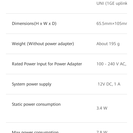
UNI (1GE uplink)
Dimensions(H x W x D)
65.5mm×105mm×10
Weight (Without power adapter)
About 195 g
Rated Power Input for Power Adapter
100 - 240 V AC, 50
System power supply
12V DC, 1 A
Static power consumption
3.4 W
Max power consumption
7.8 W