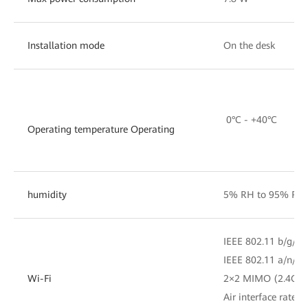
Installation mode
On the desk
0°C - +40°C
Operating temperature Operating
humidity
5% RH to 95% RH 
IEEE 802.11 b/g/n 
IEEE 802.11 a/n/a
Wi-Fi
2×2 MIMO (2.4GH
Air interface rat