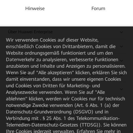
Hinweise
Forum
Über Huawei Enterprise
Wir verwenden Cookies auf dieser Website,
einschließlich Cookies von Drittanbietern, damit die
Kaufanleitung
Website ordnungsgemäß funktioniert und um den
Datenverkehr zu analysieren, verbesserte Funktionen
Partner
anzubieten und Inhalte und Anzeigen zu personalisieren.
Wenn Sie auf "Alle akzeptieren" klicken, erklären Sie sich
Ressourcen
damit einverstanden, dass wir unsere eigenen Cookies
und Cookies von Dritten für Marketing- und
Quick Links
Analysezwecke verwenden. Wenn Sie auf "Alle
ablehnen" klicken, werden wir Cookies nur für technisch
notwendige Zwecke verwenden (Art. 6 Abs. 1 (a) der
HUAWEI eKit App
Datenschutz-Grundverordnung (DSGVO) und in
Verbindung mit . § 25 Abs. 1 des Telekommunikation-
Huawei HiKnow App
Telemedien-Datenschutz-Gesetzes (TTDSG)). Sie können
Ihre Cookies jederzeit verwalten. Erfahren Sie mehr in