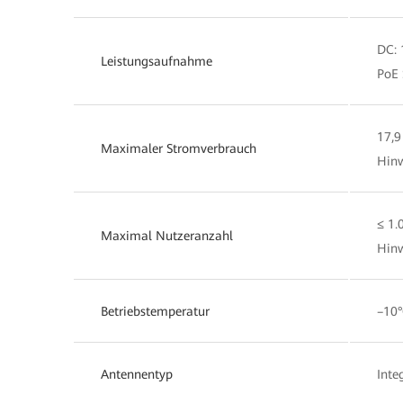
DC: 
Leistungsaufnahme
PoE 
17,9
Maximaler Stromverbrauch
Hinw
≤ 1.
Maximal Nutzeranzahl
Hinw
Betriebstemperatur
–10°
Antennentyp
Inte