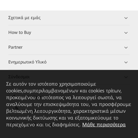
Σχετικά με εμάς
How to Buy
Partner
Ενημερωτικό Υλικό
Σύνδεσμοι
Σε αυτόν τον ιστότοπο χρησιμοποιούμε
cookies,συμπεριλαμβανομένων και cookies τρίτων,
προκειμένου ο ιστότοπος να λειτουργεί σωστά, να
HUAWEI eKit App
αναλύουμε την επισκεψιμότητα του, να προσφέρουμε
βελτιωμένη λειτουργικότητα, χαρακτηριστικά μέσων
Huawei HiKnow App
κοινωνικής δικτύωσης και να εξατομικεύουμε το
περιεχόμενο και τις διαφημίσεις.
Μάθε περισσότερα
HUAWEI eFly App