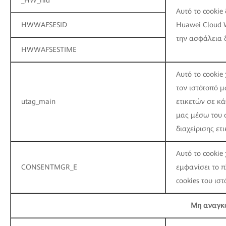
_HW_hid
Αυτό το cookie
HWWAFSESID
Huawei Cloud 
την ασφάλεια δ
HWWAFSESTIME
Αυτό το cookie
τον ιστότοπό μ
utag_main
ετικετών σε κά
μας μέσω του 
διαχείρισης ετ
Αυτό το cookie
CONSENTMGR_E
εμφανίσει το π
cookies του ισ
Μη αναγκα