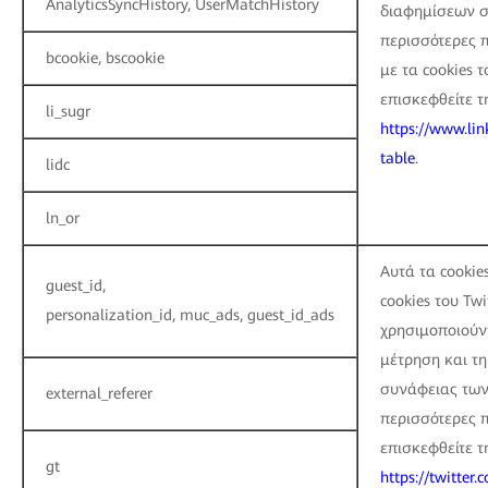
AnalyticsSyncHistory, UserMatchHistory
διαφημίσεων στ
περισσότερες 
bcookie, bscookie
με τα cookies τ
επισκεφθείτε τ
li_sugr
https://www.lin
table
.
lidc
ln_or
Αυτά τα cookie
guest_id,
cookies του Twi
personalization_id, muc_ads, guest_id_ads
χρησιμοποιούντ
μέτρηση και τη
συνάφειας των
external_referer
περισσότερες 
επισκεφθείτε τ
gt
https://twitter.