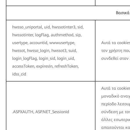
Βασικά 
hwsso_uniportal, uid, hwssotinter3, sid,
hwssotinter, logFlag, authmethod, sip,
usertype, accountid, wwwusertype,
Αυτά τα cookie
hwssot, hwsso_login, hwssot3, suid,
τον χρήστη που
login_logFlag, login_sid, login_uid,
συνδεθεί στον
accessToken, expiresIn, refreshToken,
idss_cid
Αυτά τα cookie
μοναδικό αναγ
περίοδο λειτου
.ASPXAUTH, ASP.NET_SessionId
σύνδεση με τον
άλλες εσωτερι
απαιτούνται κα