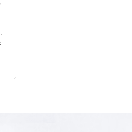
n
r
d