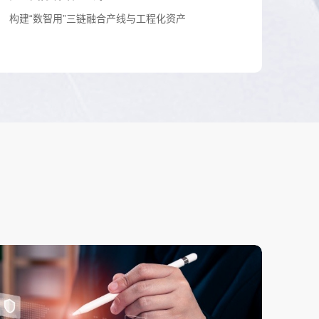
构建“数智用”三链融合产线与工程化资产
构筑智算底座
发挥存、算、网、云协同优势，构筑云化与轻量化
2类智算底座