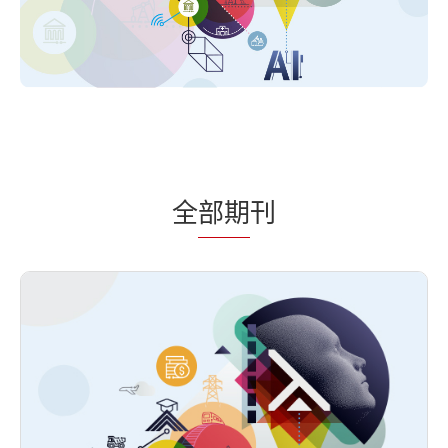
全
部期
刊