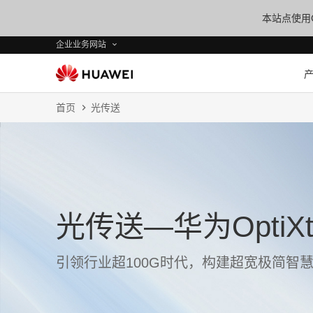
本站点使用C
企业业务网站
首页
光传送
光传送—华为OptiXtr
引领行业超100G时代，构建超宽极简智