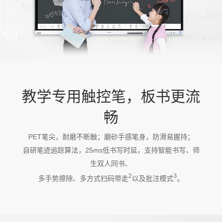
教学专用触控笔，板书更流
畅
PET笔尖，耐磨不断触；磨砂手感笔身，防滑易握持；
自研笔迹追踪算法，25ms低书写时延，支持智能书写、师
生双人同书、
2
3
多手势擦除、多方式扫码带走
以及批注模式
。