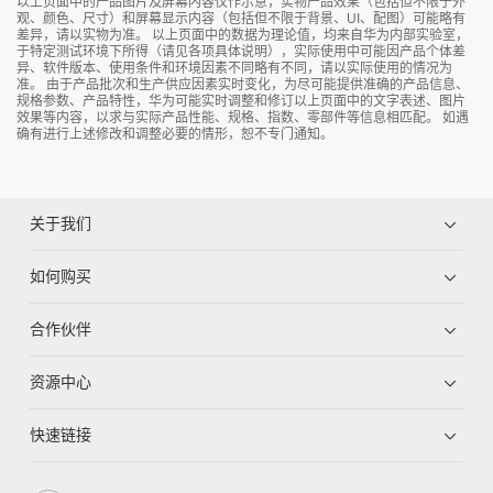
以上页面中的产品图片及屏幕内容仅作示意，实物产品效果（包括但不限于外
书写
观、颜色、尺寸）和屏幕显示内容（包括但不限于背景、UI、配图）可能略有
频域
100Hz-20kHz
差异，请以实物为准。 以上页面中的数据为理论值，均来自华为内部实验室，
扬声器单元
2个全频单元 +2个高频单元
书写时延
25ms
于特定测试环境下所得（请见各项具体说明），实际使用中可能因产品个体差
异、软件版本、使用条件和环境因素不同略有不同，请以实际使用的情况为
立体声
支持
书写精度
±1mm
准。 由于产品批次和生产供应因素实时变化，为尽可能提供准确的产品信息、
型号
IHB2-86SU
白板保存方式
扫码/邮件/本地/U盘
规格参数、产品特性，华为可能实时调整和修订以上页面中的文字表述、图片
系统
效果等内容，以求与实际产品性能、规格、指数、零部件等信息相匹配。 如遇
产品尺寸（长×宽×高）
1953.0 mm x 91.8mm x 1157.0 mm
智能书写
支持
确有进行上述修改和调整必要的情形，恕不专门通知。
包装尺寸（长×宽×高）
2090 mm x 1300 mm x 250 mm
CPU
4核
投屏
毛重
73.5kg
RAM
4 GB
净重
62.0kg
Flash
32 GB
投屏方式
IdeaShare投屏码
HDMI/Type-C有线投屏
操作系统
Android 9.0/Windows 10*
关于我们
智慧投屏器
一碰投/下拉菜单投屏
无线投屏效果
最高支持4K30FPS
如何购买
端子接口
有线投屏效果
4K60FPS
投屏客户端支持系统
Android/Windows/iOS/macOS
前置接口
Type-C x 1；
合作伙伴
投屏批注
USB 3.0 x 2
支持
后置接口
反向控制
USB 3.0 x 1；
支持
Type-B（反向控制）x 1；
资源中心
HDMI IN x 2；
无线连接
HDMI OUT x 1；
COM口 x 1；
快速链接
双Wi-Fi模块
支持
RJ45网口 x 1；
80pin OPS接口 x 1；
Wi-Fi 频率
2.4 GHz/5 GHz
3.5mm Line-in x 1；
3.5mm Line-out x 1；