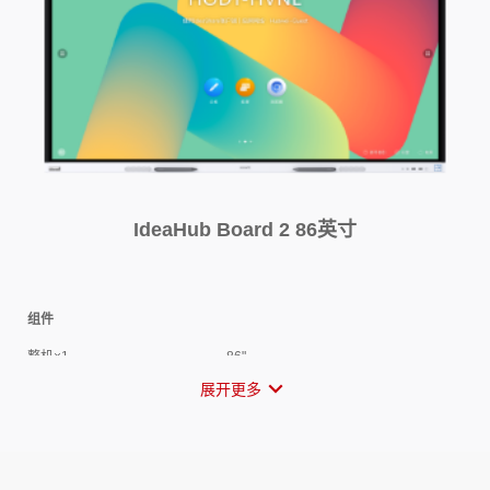
书写时延
25ms
屏幕
书写精度
±1mm
白板保存方式
扫码/邮件/本地/U盘
分辨率
超高清 4K（3840 x 2160）
智能书写
支持
可视角度
178°
玻璃硬度
≥7H
投屏
贴合工艺
零贴合
投屏方式
IdeaShare投屏码
色深
10bit (8bit +FRC)
HDMI/Type-C有线投屏
智慧投屏器
背光类型
D-LED
一碰投/下拉菜单投屏
触控点数
20点
无线投屏效果
最高支持4K30FPS
IdeaHub Board 2 86英寸
屏幕刷新率
60 Hz
有线投屏效果
4K60FPS
显示画面比例
16：9
投屏客户端支持系统
Android/Windows/iOS/macOS
投屏批注
健康护眼
支持
反向控制
支持
组件
光学防蓝光
支持
无线连接
防眩光
支持
整机×1
86"
自适应光感调节
支持
触控笔×2
PET笔尖/磨砂笔身/磁性吸附
展开更多
双Wi-Fi模块
支持
德国莱茵TÜV硬件级低蓝光认
√
配套线缆
电源线×1
Wi-Fi 频率
2.4 GHz/5 GHz
证
OPS插拔式计算机
选配（i5/i7)
德国莱茵TÜV眼部舒适度认证
√
扬声器
落地支架
选配，支架接口满足VESA标准
挂墙支架
选配，支架接口满足VESA标准
书写
频域
100Hz-20kHz