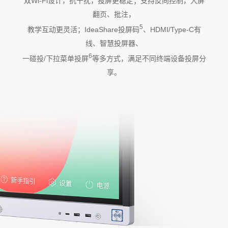
双Wi-Fi设计，抗干扰，投屏更稳定；支持反向控制，大屏
翻页、批注，
5
教学互动更灵活；IdeaShare投屏码
、HDMI/Type-C有
线、智慧投屏器、
6
一碰投/下拉菜单投屏
等多方式，满足不同终端设备投屏分
享。