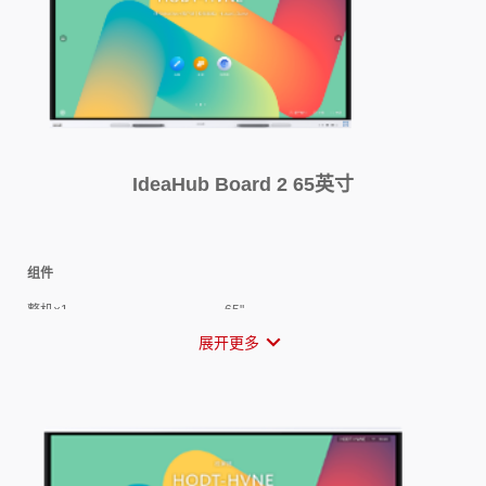
IdeaHub Board 2 65英寸
组件
整机×1
65"
触控笔×2
PET笔尖/磨砂笔身/磁性吸附
展开更多
配套线缆
电源线×1
OPS插拔式计算机
选配（i5/i7)
落地支架
选配，支架接口满足VESA标准
挂墙支架
选配，支架接口满足VESA标准
遥控精灵