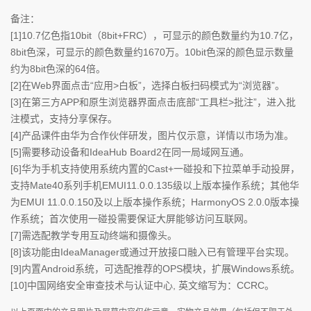
遥控精灵
扬声器单元
2个全频单元 +2个高频单元
书写时延
25ms
备注：
立体声
屏幕
支持
书写精度
±1mm
[1]10.7亿色指10bit（8bit+FRC），可显示的颜色数量约为10.7亿，
白板保存方式
扫码/邮件/本地/U盘
8bit色深，可显示的颜色数量约1670万。10bit色深的颜色显示数量
系统
分辨率
超高清 4K（3840 x 2160）
智能书写
支持
约为8bit色深的64倍。
可视角度
178°
CPU
4核
玻璃硬度
≥7H
[2]在Web界面点击“应用>白板”，选择白板扫码模式为“浏览器”。
投屏
RAM
4 GB
贴合工艺
零贴合
[3]在第三方APP和原生浏览器界面点击底部“工具栏>批注”，进入批
Flash
32 GB
投屏方式
IdeaShare投屏码
色深
10bit (8bit +FRC)
注模式，支持分享保存。
HDMI/Type-C有线投屏
操作系统
Android 9.0/Windows 10*
智慧投屏器
背光类型
D-LED
[4]产品课件由华为合作伙伴研发，图片仅示意，详情以市场为准。
一碰投/下拉菜单投屏
触控点数
20点
[5]需要移动设备和IdeaHub Board2在同一局域网互通。
温馨提示：1.因软件会占用内存空间，可使用的内存容量小于此值。2.使用Windo
无线投屏效果
最高支持4K30FPS
屏幕刷新率
60 Hz
[6]华为手机支持使用系统内置的Cast+一碰投和下拉菜单手动投屏，
有线投屏效果
4K60FPS
端子接口
显示画面比例
16：9
投屏客户端支持系统
Android/Windows/iOS/macOS
支持Mate40系列手机EMUI11.0.0.135级以上版本操作系统；其他华
前置接口
投屏批注
健康护眼
Type-C x 1；
支持
为EMUI 11.0.0.150及以上版本操作系统；HarmonyOS 2.0.0版本操
USB 3.0 x 2
反向控制
支持
作系统；首次使用一碰投需要保证大屏能够访问互联网。
光学防蓝光
支持
后置接口
USB 3.0 x 1；
Type-B（反向控制）x 1；
[7]需选配教学专用互动终端和摄像头。
无线连接
防眩光
支持
HDMI IN x 2；
[8]该功能由IdeaManager或通过开放接口融入已有管理平台实现。
自适应光感调节
HDMI OUT x 1；
支持
双Wi-Fi模块
支持
COM口 x 1；
[9]内置Android系统，可选配推荐的OPS模块，扩展Windows系统。
德国莱茵TÜV硬件级低蓝光认
√
RJ45网口 x 1；
Wi-Fi 频率
2.4 GHz/5 GHz
证
80pin OPS接口 x 1；
[10]中国网络安全审查技术与认证中心, 英文缩写为：CCRC。
3.5mm Line-in x 1；
德国莱茵TÜV眼部舒适度认证
√
扬声器
3.5mm Line-out x 1；