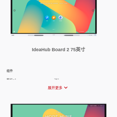
屏幕
分辨率
超高清 4K（3840 x 2160）
可视角度
178°
玻璃硬度
≥7H
贴合工艺
零贴合
色深
10bit (8bit +FRC)
背光类型
D-LED
触控点数
20点
IdeaHub Board 2 75英寸
屏幕刷新率
60 Hz
显示画面比例
16：9
健康护眼
组件
光学防蓝光
支持
防眩光
支持
整机×1
75"
自适应光感调节
支持
触控笔×2
PET笔尖/磨砂笔身/磁性吸附
展开更多
德国莱茵TÜV硬件级低蓝光认
√
配套线缆
电源线×1
证
OPS插拔式计算机
选配（i5/i7)
德国莱茵TÜV眼部舒适度认证
√
落地支架
选配，支架接口满足VESA标准
挂墙支架
选配，支架接口满足VESA标准
书写
遥控精灵