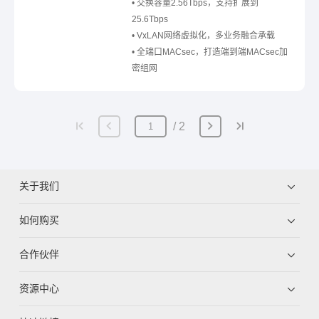
• 交换容量2.56Tbps，支持扩展到
25.6Tbps
• VxLAN网络虚拟化，多业务融合承载
• 全端口MACsec，打造端到端MACsec加
密组网
2
关于我们
如何购买
合作伙伴
资源中心