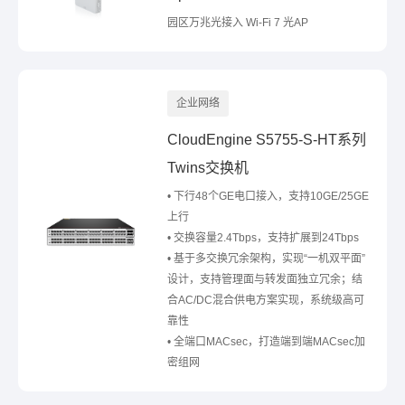
园区万兆光接入 Wi-Fi 7 光AP
企业网络
CloudEngine S5755-S-HT系列
Twins交换机
• 下行48个GE电口接入，支持10GE/25GE
上行
• 交换容量2.4Tbps，支持扩展到24Tbps
• 基于多交换冗余架构，实现“一机双平面”
设计，支持管理面与转发面独立冗余；结
合AC/DC混合供电方案实现，系统级高可
靠性
• 全端口MACsec，打造端到端MACsec加
密组网