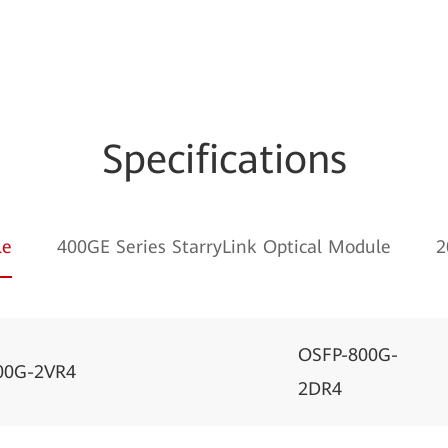
Specifications
le
400GE Series StarryLink Optical Module
2
OSFP-800G-
00G-2VR4
2DR4