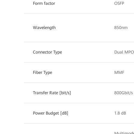
Form factor
OSFP
Wavelength
850nm
Connector Type
Dual MPO
Fiber Type
MMF
Transfer Rate [bit/s]
800Gbit/s
Power Budget [dB]
1.8 dB
Multimode