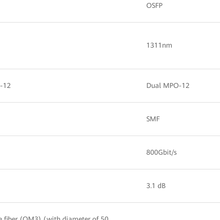
OSFP
1311nm
-12
Dual MPO-12
SMF
800Gbit/s
3.1 dB
 fiber (OM3) (with diameter of 50