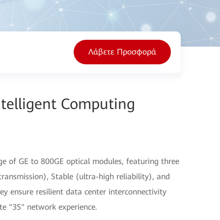
Λάβετε Προσφορά
ntelligent Computing
nge of GE to 800GE optical modules, featuring three
ransmission), Stable (ultra-high reliability), and
hey ensure resilient data center interconnectivity
te "3S" network experience.