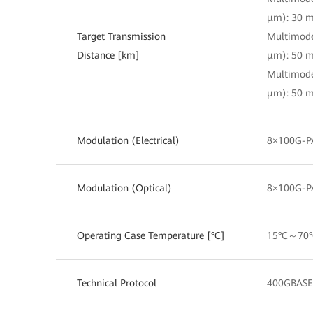
μm): 30 
Target Transmission
Multimode
Distance [km]
μm): 50 
Multimode
μm): 50 
Modulation (Electrical)
8×100G-
Modulation (Optical)
8×100G-
Operating Case Temperature [°C]
15°C～70°
Technical Protocol
400GBASE