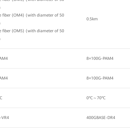
m
 fiber (OM4) (with diameter of 50
0.5km
m
 fiber (OM5) (with diameter of 50
m
PAM4
8×100G-PAM4
PAM4
8×100G-PAM4
C
0°C～70°C
-VR4
400GBASE-DR4