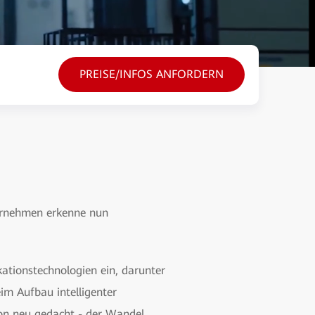
PREISE/INFOS ANFORDERN
ternehmen erkenne nun
ationstechnologien ein, darunter
im Aufbau intelligenter
ion neu gedacht - der Wandel