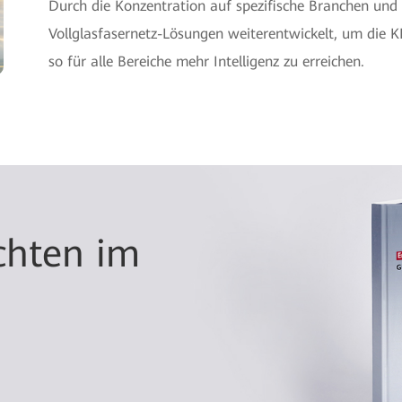
Durch die Konzentration auf spezifische Branchen und
Vollglasfasernetz-Lösungen weiterentwickelt, um die K
so für alle Bereiche mehr Intelligenz zu erreichen.
eun
ovation Reviews
chten im
neue Welt
t einen