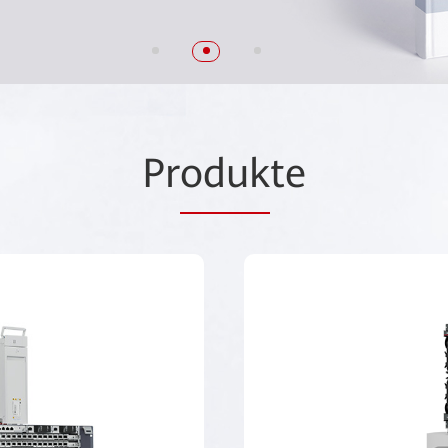
Pr
oduk
te