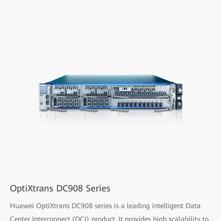
OptiXtrans DC908 Series
Huawei OptiXtrans DC908 series is a leading intelligent Data
Center Interconnect (DCI) product. It provides high scalability to