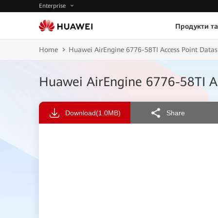
Enterprise
Продукти та
Home
Huawei AirEngine 6776-58TI Access Point Datas
Huawei AirEngine 6776-58TI A
Download
(1.0MB)
Share