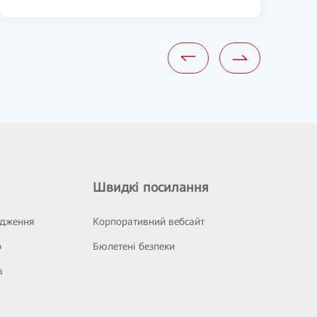
Швидкі посилання
ідження
Корпоративний вебсайт
р
Бюлетені безпеки
а