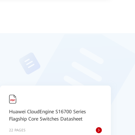
Huawei CloudEngine S16700 Series
H
Flagship Core Switches Datasheet
S
22 PAGES
9