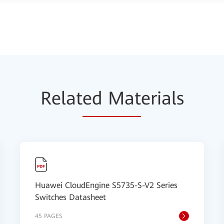
Relat
ed Mat
erials
Huawei CloudEngine S5735-S-V2 Series
Switches Datasheet
45 PAGES