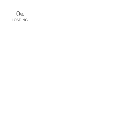
0
%
LOADING