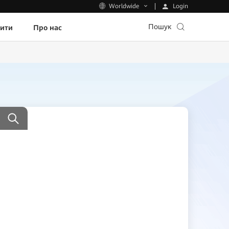
Login
Worldwide
Пошук
пити
Про нас