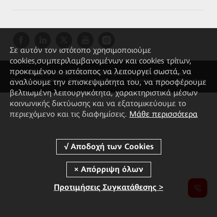
Σε αυτόν τον ιστότοπο χρησιμοποιούμε
cookies,συμπεριλαμβανομένων και cookies τρίτων,
προκειμένου ο ιστότοπος να λειτουργεί σωστά, να
Copyright © 2026 Huawei Technologies Co., Ltd. All rights reserved.
αναλύουμε την επισκεψιμότητα του, να προσφέρουμε
Πολιτική Απορρήτου
Πολιτική για τα Cookie
Ρυθμίσεις Cookie
Terms of use
βελτιωμένη λειτουργικότητα, χαρακτηριστικά μέσων
κοινωνικής δικτύωσης και να εξατομικεύουμε το
περιεχόμενο και τις διαφημίσεις.
Μάθε περισσότερα
Προτιμήσεις Συγκατάθεσης >